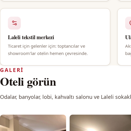
Laleli tekstil merkezi
Ul
Ticaret için gelenler için: toptancılar ve
Ak
showroom'lar otelin hemen çevresinde.
ba
GALERI
Oteli görün
Odalar, banyolar, lobi, kahvaltı salonu ve Laleli sokakl