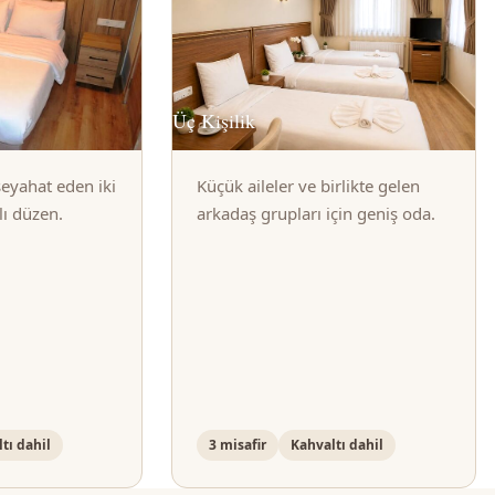
Üç Kişilik
 seyahat eden iki
Küçük aileler ve birlikte gelen
klı düzen.
arkadaş grupları için geniş oda.
tı dahil
3 misafir
Kahvaltı dahil