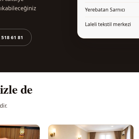
ıkabileceğiniz
Yerebatan Sarnıcı
Laleli tekstil merkezi
 518 61 81
izle de
ir.