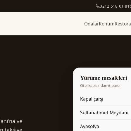
0212 518 61 81
Odalar
Konum
Restor
Yürüme mesafeleri
Otel kapısından itibaren
Kapalıçarşı
Sultanahmet Meydanı
anı'na ve
Ayasofya
n taksiye