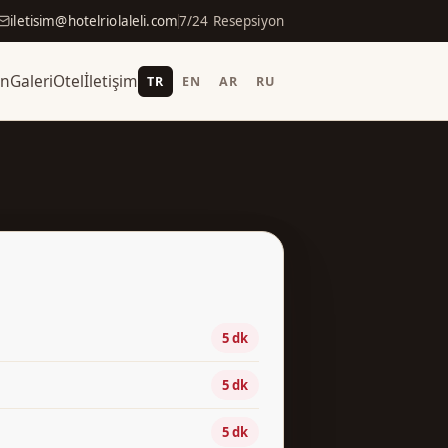
iletisim@hotelriolaleli.com
7/24 Resepsiyon
an
Galeri
Otel
İletişim
TR
EN
AR
RU
5 dk
5 dk
5 dk