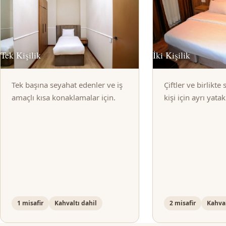
Tek Kişilik
İki Kişilik
Tek başına seyahat edenler ve iş
Çiftler ve birlikte
amaçlı kısa konaklamalar için.
kişi için ayrı yata
1 misafir
Kahvaltı dahil
2 misafir
Kahval