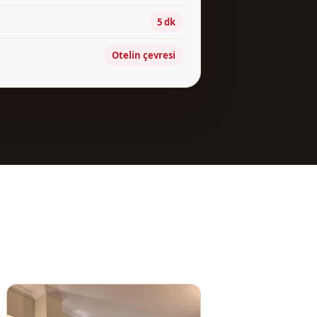
5 dk
Otelin çevresi