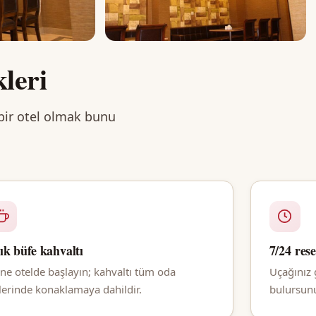
kleri
 bir otel olmak bunu
ık büfe kahvaltı
7/24 res
ne otelde başlayın; kahvaltı tüm oda
Uçağınız 
plerinde konaklamaya dahildir.
bulursunuz