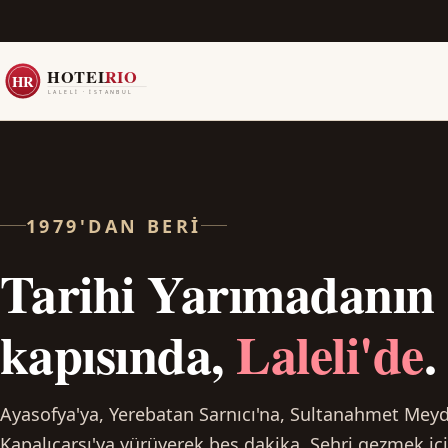
1979'DAN BERI
Tarihi Yarımadanın
kapısında,
Laleli'de
.
Ayasofya'ya, Yerebatan Sarnıcı'na, Sultanahmet Meyd
Kapalıçarşı'ya yürüyerek beş dakika. Şehri gezmek içi